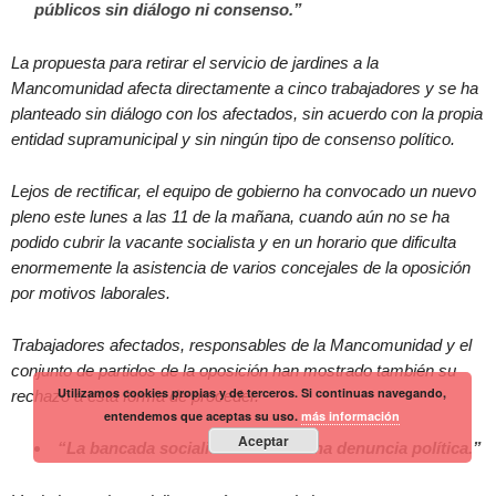
públicos sin diálogo ni consenso.”
La propuesta para retirar el servicio de jardines a la
Mancomunidad afecta directamente a cinco trabajadores y se ha
planteado sin diálogo con los afectados, sin acuerdo con la propia
entidad supramunicipal y sin ningún tipo de consenso político.
Lejos de rectificar, el equipo de gobierno ha convocado un nuevo
pleno este lunes a las 11 de la mañana, cuando aún no se ha
podido cubrir la vacante socialista y en un horario que dificulta
enormemente la asistencia de varios concejales de la oposición
por motivos laborales.
Trabajadores afectados, responsables de la Mancomunidad y el
conjunto de partidos de la oposición han mostrado también su
Utilizamos cookies propias y de terceros. Si continuas navegando,
rechazo a esta forma de proceder.
entendemos que aceptas su uso.
más información
Aceptar
“La bancada socialista vacía es una denuncia política.”