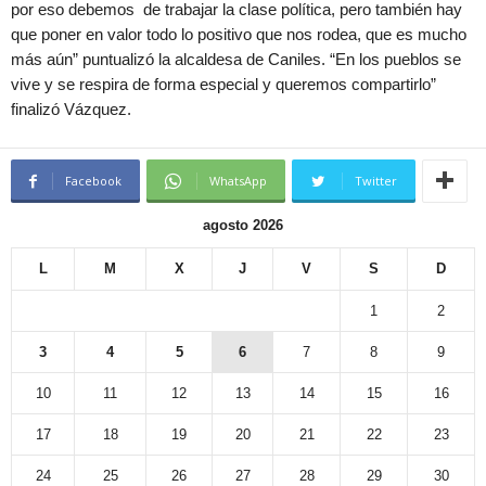
por eso debemos de trabajar la clase política, pero también hay
que poner en valor todo lo positivo que nos rodea, que es mucho
más aún” puntualizó la alcaldesa de Caniles. “En los pueblos se
vive y se respira de forma especial y queremos compartirlo”
finalizó Vázquez.
Facebook
WhatsApp
Twitter
agosto 2026
L
M
X
J
V
S
D
1
2
3
4
5
6
7
8
9
10
11
12
13
14
15
16
17
18
19
20
21
22
23
24
25
26
27
28
29
30