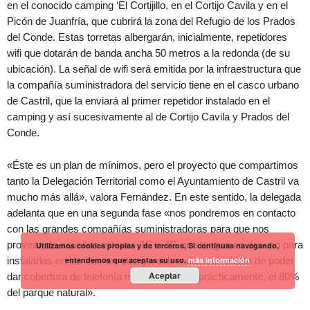
en el conocido camping ‘El Cortijillo, en el Cortijo Cavila y en el
Picón de Juanfría, que cubrirá la zona del Refugio de los Prados
del Conde. Estas torretas albergarán, inicialmente, repetidores
wifi que dotarán de banda ancha 50 metros a la redonda (de su
ubicación). La señal de wifi será emitida por la infraestructura que
la compañía suministradora del servicio tiene en el casco urbano
de Castril, que la enviará al primer repetidor instalado en el
camping y así sucesivamente al de Cortijo Cavila y Prados del
Conde.
«Éste es un plan de mínimos, pero el proyecto que compartimos
tanto la Delegación Territorial como el Ayuntamiento de Castril va
mucho más allá», valora Fernández. En este sentido, la delegada
adelanta que en una segunda fase «nos pondremos en contacto
con las grandes compañías suministradoras para que nos
provean de aquellas antenas 3G o 4G que tengan en desuso para
Utilizamos cookies propias y de terceros. Si continuas navegando,
instalarlas en las tres torretas ya colocadas con objeto de poder
entendemos que aceptas su uso.
más información
Aceptar
dar cobertura de telefonía móvil y datos a, prácticamente, el 80%
del parque natural».