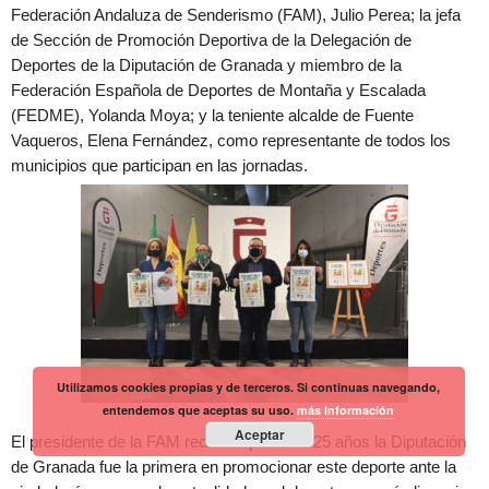
Federación Andaluza de Senderismo (FAM), Julio Perea; la jefa
de Sección de Promoción Deportiva de la Delegación de
Deportes de la Diputación de Granada y miembro de la
Federación Española de Deportes de Montaña y Escalada
(FEDME), Yolanda Moya; y la teniente alcalde de Fuente
Vaqueros, Elena Fernández, como representante de todos los
municipios que participan en las jornadas.
Utilizamos cookies propias y de terceros. Si continuas navegando,
entendemos que aceptas su uso.
más información
Aceptar
El presidente de la FAM recordó que hace 25 años la Diputación
de Granada fue la primera en promocionar este deporte ante la