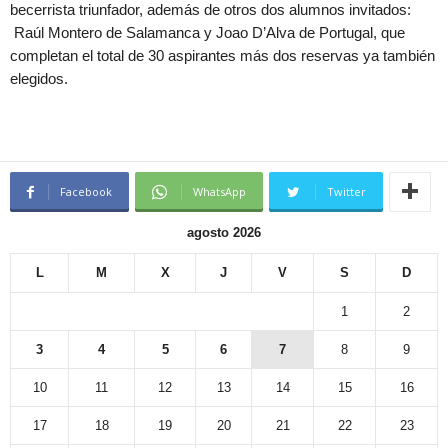
becerrista triunfador, además de otros dos alumnos invitados:
Raúl Montero de Salamanca y Joao D’Alva de Portugal, que
completan el total de 30 aspirantes más dos reservas ya también
elegidos.
Facebook
WhatsApp
Twitter
agosto 2026
L
M
X
J
V
S
D
1
2
3
4
5
6
7
8
9
10
11
12
13
14
15
16
17
18
19
20
21
22
23