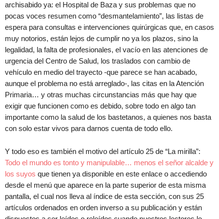
archisabido ya: el Hospital de Baza y sus problemas que no
pocas voces resumen como “desmantelamiento”, las listas de
espera para consultas e intervenciones quirúrgicas que, en casos
muy notorios, están lejos de cumplir no ya los plazos, sino la
legalidad, la falta de profesionales, el vacío en las atenciones de
urgencia del Centro de Salud, los traslados con cambio de
vehículo en medio del trayecto -que parece se han acabado,
aunque el problema no está arreglado-, las citas en la Atención
Primaria… y otras muchas circunstancias más que hay que
exigir que funcionen como es debido, sobre todo en algo tan
importante como la salud de los bastetanos, a quienes nos basta
con solo estar vivos para darnos cuenta de todo ello.
Y todo eso es también el motivo del artículo 25 de “La mirilla”:
Todo el mundo es tonto y manipulable… menos el señor alcalde y
los suyos
que tienen ya disponible en este enlace o accediendo
desde el menú que aparece en la parte superior de esta misma
pantalla, el cual nos lleva al índice de esta sección, con sus 25
artículos ordenados en orden inverso a su publicación y están
dispuestos a ser leídos o releídos cuando nuestros lectores lo