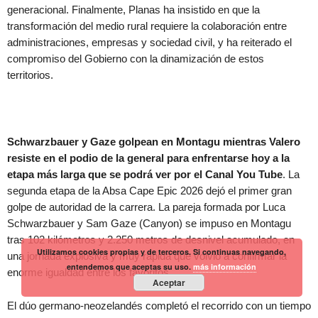
generacional. Finalmente, Planas ha insistido en que la
transformación del medio rural requiere la colaboración entre
administraciones, empresas y sociedad civil, y ha reiterado el
compromiso del Gobierno con la dinamización de estos
territorios.
Schwarzbauer y Gaze golpean en Montagu mientras Valero
resiste en el podio de la general para enfrentarse hoy a la
etapa más larga que se podrá ver por el Canal You Tube
. La
segunda etapa de la Absa Cape Epic 2026 dejó el primer gran
golpe de autoridad de la carrera. La pareja formada por Luca
Schwarzbauer y Sam Gaze (Canyon) se impuso en Montagu
tras 102 kilómetros y 2.250 metros de desnivel acumulado, en
Utilizamos cookies propias y de terceros. Si continuas navegando,
una jornada explosiva y muy rápida que volvió a confirmar la
entendemos que aceptas su uso.
más información
enorme igualdad entre los favoritos.
Aceptar
El dúo germano-neozelandés completó el recorrido con un tiempo