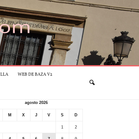
ILLA
WEB DE BAZA V2
agosto 2026
M
X
J
V
S
D
1
2
4
5
6
7
8
9