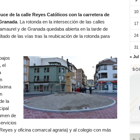
10
ruce de la calle Reyes Católicos con la carretera de
 Granada
. La rotonda en la intersección de las calles
17
amaurel y de Granada quedaba abierta en la tarde de
24
ltado de las vías tras la reubicación de la rotonda para
31
« Jul
bajos
 el
a
n
róxima
ón
de la
cipal
lumen de
servicios
Reyes y oficina comarcal agraria) y al colegio con más