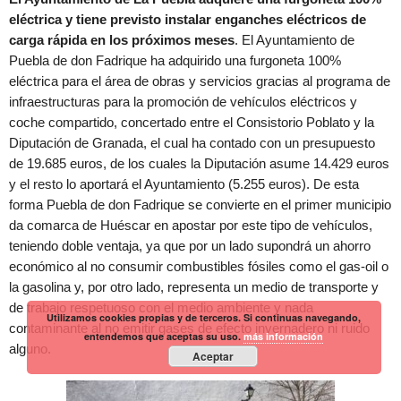
eléctrica y tiene previsto instalar enganches eléctricos de
carga rápida en los próximos meses
. El Ayuntamiento de
Puebla de don Fadrique ha adquirido una furgoneta 100%
eléctrica para el área de obras y servicios gracias al programa de
infraestructuras para la promoción de vehículos eléctricos y
coche compartido, concertado entre el Consistorio Poblato y la
Diputación de Granada, el cual ha contado con un presupuesto
de 19.685 euros, de los cuales la Diputación asume 14.429 euros
y el resto lo aportará el Ayuntamiento (5.255 euros). De esta
forma Puebla de don Fadrique se convierte en el primer municipio
da comarca de Huéscar en apostar por este tipo de vehículos,
teniendo doble ventaja, ya que por un lado supondrá un ahorro
económico al no consumir combustibles fósiles como el gas-oil o
la gasolina y, por otro lado, representa un medio de transporte y
de trabajo respetuoso con el medio ambiente y nada
Utilizamos cookies propias y de terceros. Si continuas navegando,
contaminante al no emitir gases de efecto invernadero ni ruido
entendemos que aceptas su uso.
más información
alguno.
Aceptar