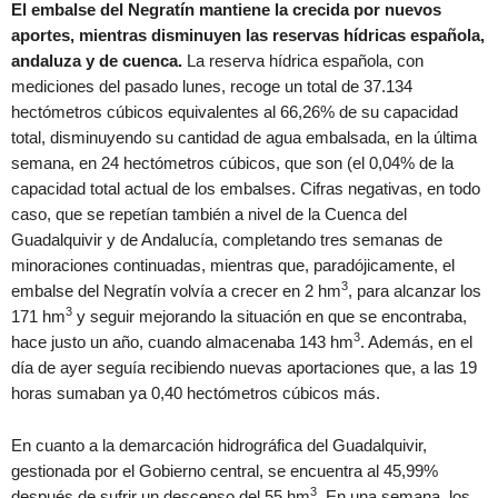
El embalse del Negratín mantiene la crecida por nuevos
aportes, mientras disminuyen las reservas hídricas española,
andaluza y de cuenca.
La reserva hídrica española, con
mediciones del pasado lunes, recoge un total de 37.134
hectómetros cúbicos equivalentes al 66,26% de su capacidad
total, disminuyendo su cantidad de agua embalsada, en la última
semana, en 24 hectómetros cúbicos, que son (el 0,04% de la
capacidad total actual de los embalses. Cifras negativas, en todo
caso, que se repetían también a nivel de la Cuenca del
Guadalquivir y de Andalucía, completando tres semanas de
minoraciones continuadas, mientras que, paradójicamente, el
3
embalse del Negratín volvía a crecer en 2 hm
, para alcanzar los
3
171 hm
y seguir mejorando la situación en que se encontraba,
3
hace justo un año, cuando almacenaba 143 hm
. Además, en el
día de ayer seguía recibiendo nuevas aportaciones que, a las 19
horas sumaban ya 0,40 hectómetros cúbicos más.
En cuanto a la demarcación hidrográfica del Guadalquivir,
gestionada por el Gobierno central, se encuentra al 45,99%
3
después de sufrir un descenso del 55 hm
. En una semana, los