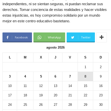
independientes, ni se sientan seguras, ni puedan reclamar sus
derechos. Tomar conciencia de estas realidades y hacer visibles
estas injusticias, es hoy compromiso solidario por un mundo
mejor en este centro educativo bastetano.
Facebook
WhatsApp
Twitter
agosto 2026
L
M
X
J
V
S
D
1
2
3
4
5
6
7
8
9
10
11
12
13
14
15
16
17
18
19
20
21
22
23
24
25
26
27
28
29
30