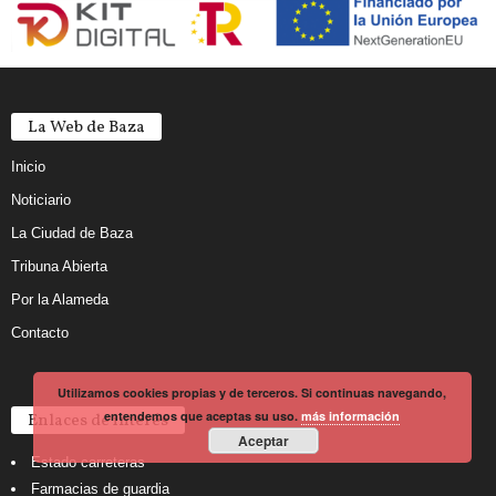
La Web de Baza
Inicio
Noticiario
La Ciudad de Baza
Tribuna Abierta
Por la Alameda
Contacto
Utilizamos cookies propias y de terceros. Si continuas navegando,
entendemos que aceptas su uso.
más información
Enlaces de interés
Aceptar
Estado carreteras
Farmacias de guardia