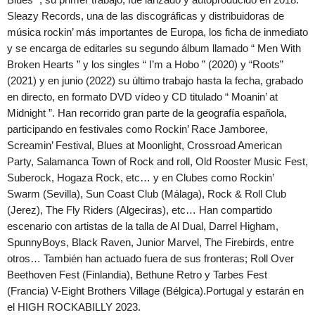
Sleazy Records, una de las discográficas y distribuidoras de
música rockin’ más importantes de Europa, los ficha de inmediato
y se encarga de editarles su segundo álbum llamado “ Men With
Broken Hearts ” y los singles “ I’m a Hobo ” (2020) y “Roots”
(2021) y en junio (2022) su último trabajo hasta la fecha, grabado
en directo, en formato DVD vídeo y CD titulado “ Moanin’ at
Midnight ”. Han recorrido gran parte de la geografía española,
participando en festivales como Rockin’ Race Jamboree,
Screamin’ Festival, Blues at Moonlight, Crossroad American
Party, Salamanca Town of Rock and roll, Old Rooster Music Fest,
Suberock, Hogaza Rock, etc… y en Clubes como Rockin’
Swarm (Sevilla), Sun Coast Club (Málaga), Rock & Roll Club
(Jerez), The Fly Riders (Algeciras), etc… Han compartido
escenario con artistas de la talla de Al Dual, Darrel Higham,
SpunnyBoys, Black Raven, Junior Marvel, The Firebirds, entre
otros… También han actuado fuera de sus fronteras; Roll Over
Beethoven Fest (Finlandia), Bethune Retro y Tarbes Fest
(Francia) V-Eight Brothers Village (Bélgica).Portugal y estarán en
el HIGH ROCKABILLY 2023.