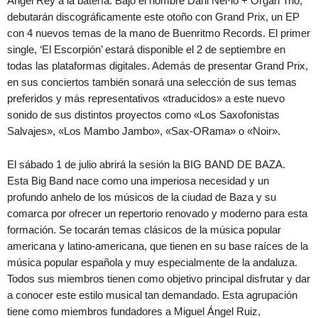
Ángel Rey a la batería. Bajo el nombre Dani Nel·lo + Organ Trio,
debutarán discográficamente este otoño con Grand Prix, un EP
con 4 nuevos temas de la mano de Buenritmo Records. El primer
single, ‘El Escorpión’ estará disponible el 2 de septiembre en
todas las plataformas digitales. Además de presentar Grand Prix,
en sus conciertos también sonará una selección de sus temas
preferidos y más representativos «traducidos» a este nuevo
sonido de sus distintos proyectos como «Los Saxofonistas
Salvajes», «Los Mambo Jambo», «Sax-ORama» o «Noir».
El sábado 1 de julio abrirá la sesión la BIG BAND DE BAZA.
Esta Big Band nace como una imperiosa necesidad y un
profundo anhelo de los músicos de la ciudad de Baza y su
comarca por ofrecer un repertorio renovado y moderno para esta
formación. Se tocarán temas clásicos de la música popular
americana y latino-americana, que tienen en su base raíces de la
música popular española y muy especialmente de la andaluza.
Todos sus miembros tienen como objetivo principal disfrutar y dar
a conocer este estilo musical tan demandado. Esta agrupación
tiene como miembros fundadores a Miguel Ángel Ruiz,