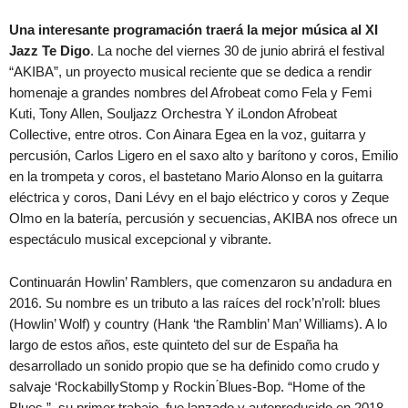
Una interesante programación traerá la mejor música al XI
Jazz Te Digo
. La noche del viernes 30 de junio abrirá el festival
“AKIBA”, un proyecto musical reciente que se dedica a rendir
homenaje a grandes nombres del Afrobeat como Fela y Femi
Kuti, Tony Allen, Souljazz Orchestra Y iLondon Afrobeat
Collective, entre otros. Con Ainara Egea en la voz, guitarra y
percusión, Carlos Ligero en el saxo alto y barítono y coros, Emilio
en la trompeta y coros, el bastetano Mario Alonso en la guitarra
eléctrica y coros, Dani Lévy en el bajo eléctrico y coros y Zeque
Olmo en la batería, percusión y secuencias, AKIBA nos ofrece un
espectáculo musical excepcional y vibrante.
Continuarán Howlin’ Ramblers, que comenzaron su andadura en
2016. Su nombre es un tributo a las raíces del rock’n’roll: blues
(Howlin’ Wolf) y country (Hank ‘the Ramblin’ Man’ Williams). A lo
largo de estos años, este quinteto del sur de España ha
desarrollado un sonido propio que se ha definido como crudo y
salvaje ‘RockabillyStomp y Rockin ́Blues-Bop. “Home of the
Blues ”, su primer trabajo, fue lanzado y autoproducido en 2018.