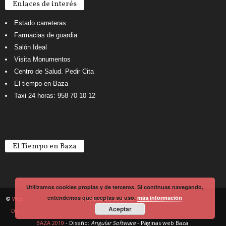
Enlaces de interés
Estado carreteras
Farmacias de guardia
Salón Ideal
Visita Monumentos
Centro de Salud. Pedir Cita
El tiempo en Baza
Taxi 24 horas: 958 70 10 12
El Tiempo en Baza
Utilizamos cookies propias y de terceros. Si continuas navegando,
entendemos que aceptas su uso.
más información
©
WEB
Política de Cookies
Noticiario
Aceptar
DE
BAZA 2019
- Diseño:
Angular Software
-
Páginas web Baza