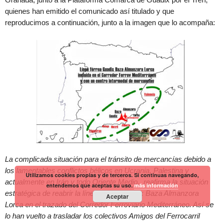
quienes han emitido el comunicado así titulado y que
reproducimos a continuación, junto a la imagen que lo acompaña:
La complicada situación para el tránsito de mercancías debido a
los lamentables conflictos bélicos en Ucrania, Palestina y
Utilizamos cookies propias y de terceros. Si continuas navegando,
actualmente en Irán y todo Oriente Medio, reafirma la situación
entendemos que aceptas su uso.
más información
estratégica de reabrir la línea férrea Guadix Baza Almanzora
Aceptar
Lorca en el trazado del Corredor Ferroviario Mediterráneo. Así se
lo han vuelto a trasladar los colectivos Amigos del Ferrocarril