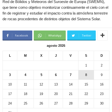
Red de Bólidos y Meteoros del Suroeste de Europa (SWEMN),
que tiene como objetivo monitorizar continuamente el cielo con el
fin de registrar y estudiar el impacto contra la atmósfera terrestre
de rocas procedentes de distintos objetos del Sistema Solar.
Facebook
WhatsApp
Twitter
agosto 2026
L
M
X
J
V
S
D
1
2
3
4
5
6
7
8
9
10
11
12
13
14
15
16
17
18
19
20
21
22
23
24
25
26
27
28
29
30