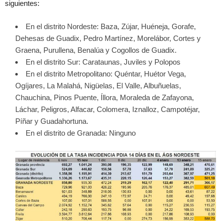
siguientes:
En el distrito Nordeste: Baza, Zújar, Huéneja, Gorafe,
Dehesas de Guadix, Pedro Martínez, Morelábor, Cortes y
Graena, Purullena, Benalúa y Cogollos de Guadix.
En el distrito Sur: Carataunas, Juviles y Polopos
En el distrito Metropolitano: Quéntar, Huétor Vega,
Ogíjares, La Malahá, Nigüelas, El Valle, Albuñuelas,
Chauchina, Pinos Puente, Íllora, Moraleda de Zafayona,
Láchar, Peligros, Alfacar, Colomera, Iznalloz, Campotéjar,
Píñar y Guadahortuna.
En el distrito de Granada: Ninguno