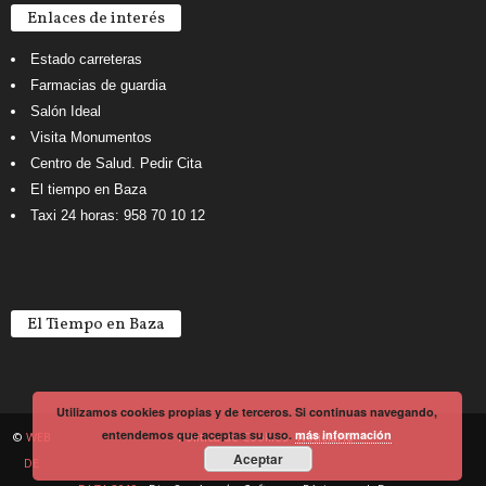
Enlaces de interés
Estado carreteras
Farmacias de guardia
Salón Ideal
Visita Monumentos
Centro de Salud. Pedir Cita
El tiempo en Baza
Taxi 24 horas: 958 70 10 12
El Tiempo en Baza
Utilizamos cookies propias y de terceros. Si continuas navegando,
entendemos que aceptas su uso.
más información
©
WEB
Política de Cookies
Noticiario
Aceptar
DE