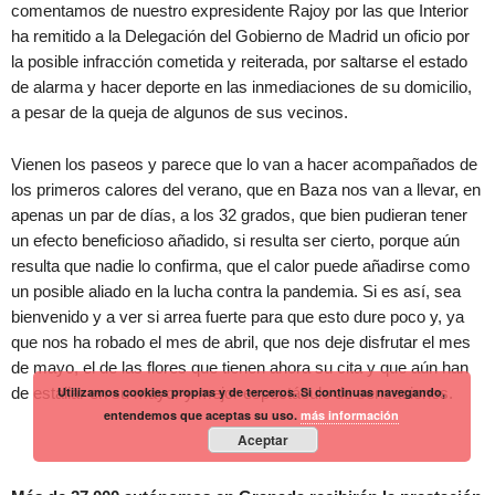
comentamos de nuestro expresidente Rajoy por las que Interior
ha remitido a la Delegación del Gobierno de Madrid un oficio por
la posible infracción cometida y reiterada, por saltarse el estado
de alarma y hacer deporte en las inmediaciones de su domicilio,
a pesar de la queja de algunos de sus vecinos.
Vienen los paseos y parece que lo van a hacer acompañados de
los primeros calores del verano, que en Baza nos van a llevar, en
apenas un par de días, a los 32 grados, que bien pudieran tener
un efecto beneficioso añadido, si resulta ser cierto, porque aún
resulta que nadie lo confirma, que el calor puede añadirse como
un posible aliado en la lucha contra la pandemia. Si es así, sea
bienvenido y a ver si arrea fuerte para que esto dure poco y, ya
que nos ha robado el mes de abril, que nos deje disfrutar el mes
de mayo, el de las flores que tienen ahora su cita y que aún han
Utilizamos cookies propias y de terceros. Si continuas navegando,
de estallar en su mayor y mejor espectáculo de sensaciones.
entendemos que aceptas su uso.
más información
Aceptar