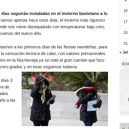
10
días seguirán instaladas en el invierno bastetano a lo
íamos apenas hace unos días, el invierno más riguroso
17
de nos viene obsequiando con temperaturas bajo cero,
24
llevamos del nuevo año.
31
ntarnos a los primeros días de las fiestas navideñas, para
« Jul
a la sensación térmica de calor, con valores primaverales
ero en la Nochevieja ya se notó el gran cambio que hizo
s cero grados y en esas seguimos todavía.
 días 3
va de
rados
año a las