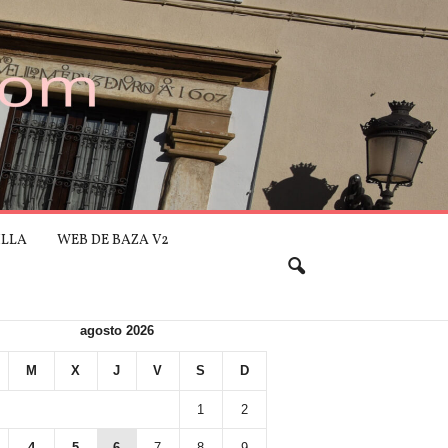
ILLA
WEB DE BAZA V2
agosto 2026
M
X
J
V
S
D
1
2
4
5
6
7
8
9