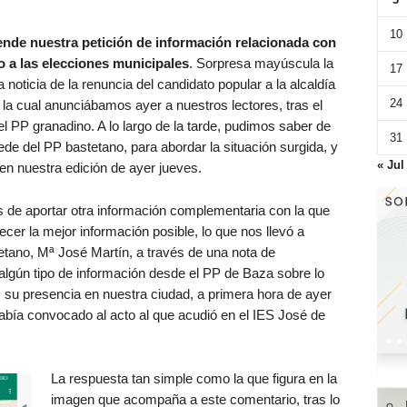
10
ende nuestra petición de información relacionada con
o a las elecciones municipales
. Sorpresa mayúscula la
17
 noticia de la renuncia del candidato popular a la alcaldía
24
la cual anunciábamos ayer a nuestros lectores, tras el
 PP granadino. A lo largo de la tarde, pudimos saber de
31
ede del PP bastetano, para abordar la situación surgida, y
« Jul
 en nuestra edición de ayer jueves.
s de aportar otra información complementaria con la que
cer la mejor información posible, lo que nos llevó a
tetano, Mª José Martín, a través de una nota de
r algún tipo de información desde el PP de Baza sobre lo
su presencia en nuestra ciudad, a primera hora de ayer
bía convocado al acto al que acudió en el IES José de
La respuesta tan simple como la que figura en la
imagen que acompaña a este comentario, tras lo