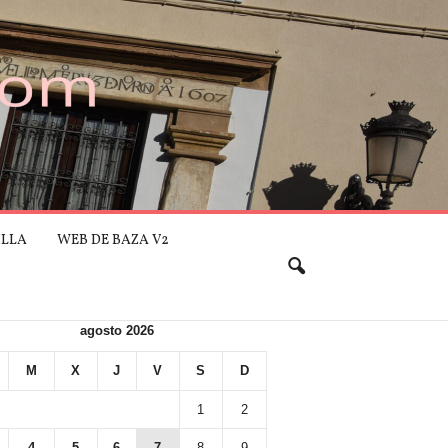
ILLA
WEB DE BAZA V2
agosto 2026
M
X
J
V
S
D
1
2
4
5
6
7
8
9