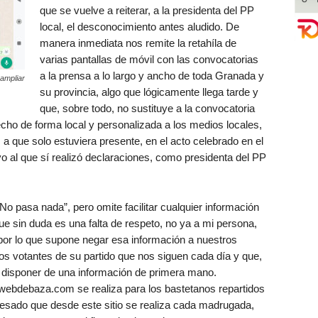
que se vuelve a reiterar, a la presidenta del PP
local, el desconocimiento antes aludido. De
manera inmediata nos remite la retahíla de
varias pantallas de móvil con las convocatorias
a la prensa a lo largo y ancho de toda Granada y
 ampliar
su provincia, algo que lógicamente llega tarde y
que, sobre todo, no sustituye a la convocatoria
echo de forma local y personalizada a los medios locales,
 a que solo estuviera presente, en el acto celebrado en el
o al que sí realizó declaraciones, como presidenta del PP
“No pasa nada”, pero omite facilitar cualquier información
 que sin duda es una falta de respeto, no ya a mi persona,
 por lo que supone negar esa información a nuestros
os votantes de su partido que nos siguen cada día y que,
o disponer de una información de primera mano.
webdebaza.com se realiza para los bastetanos repartidos
teresado que desde este sitio se realiza cada madrugada,