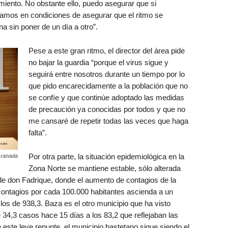
iento. No obstante ello, puedo asegurar que si
íamos en condiciones de asegurar que el ritmo se
a sin poner de un día a otro”.
Pese a este gran ritmo, el director del área pide
no bajar la guardia “porque el virus sigue y
seguirá entre nosotros durante un tiempo por lo
que pido encarecidamente a la población que no
se confíe y que continúe adoptado las medidas
de precaución ya conocidas por todos y que no
me cansaré de repetir todas las veces que haga
falta”.
Por otra parte, la situación epidemiológica en la
Granada
Zona Norte se mantiene estable, sólo alterada
 de don Fadrique, donde el aumento de contagios de la
ontagios por cada 100.000 habitantes ascienda a un
los de 938,3. Baza es el otro municipio que ha visto
4,3 casos hace 15 días a los 83,2 que reflejaban las
e este leve repunte, el municipio bastetano sigue siendo el