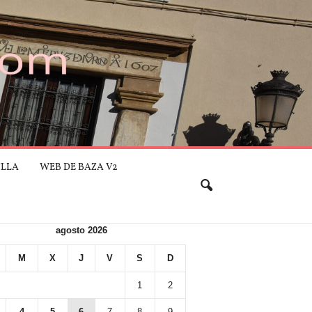
ILLA
WEB DE BAZA V2
agosto 2026
M
X
J
V
S
D
1
2
4
5
6
7
8
9