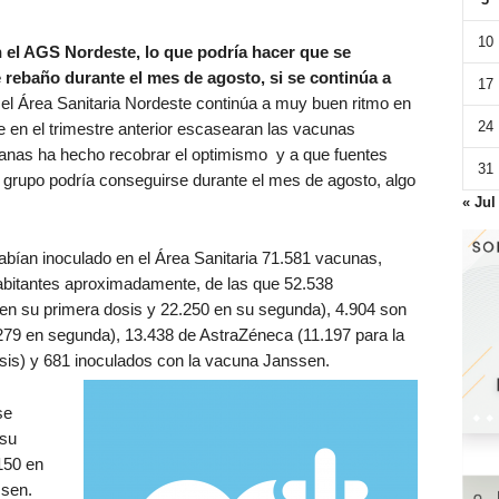
10
 el AGS Nordeste, lo que podría hacer que se
rebaño durante el mes de agosto, si se continúa a
17
n el Área Sanitaria Nordeste continúa a muy buen ritmo en
24
 en el trimestre anterior escasearan las vacunas
manas ha hecho recobrar el optimismo y a que fuentes
31
e grupo podría conseguirse durante el mes de agosto, algo
« Jul
bían inoculado en el Área Sanitaria 71.581 vacunas,
habitantes aproximadamente, de las que 52.538
en su primera dosis y 22.250 en su segunda), 4.904 son
279 en segunda), 13.438 de AstraZéneca (11.197 para la
sis) y 681 inoculados con la vacuna Janssen.
se
 su
150 en
ssen.