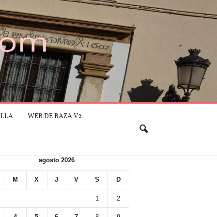
ILLA
WEB DE BAZA V2
agosto 2026
M
X
J
V
S
D
1
2
4
5
6
7
8
9