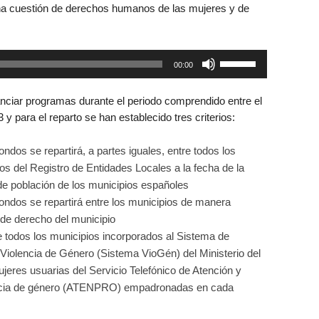
una cuestión de derechos humanos de las mujeres y de
Utiliza
00:00
las
teclas
nciar programas durante el periodo comprendido entre el
de
3 y para el reparto se han establecido tres criterios:
flecha
arriba/abajo
fondos se repartirá, a partes iguales, entre todos los
para
os del Registro de Entidades Locales a la fecha de la
aumentar
s de población de los municipios españoles
o
 fondos se repartirá entre los municipios de manera
disminuir
 de derecho del municipio
el
re todos los municipios incorporados al Sistema de
volumen.
 Violencia de Género (Sistema VioGén) del Ministerio del
ujeres usuarias del Servicio Telefónico de Atención y
lencia de género (ATENPRO) empadronadas en cada