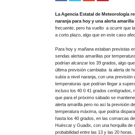
La Agencia Estatal de Meteorología rec
naranja para hoy y una alerta amarill
frecuente, pero ha vuelto a ocurrir que l
a corto plazo, algo que en este caso af
Para hoy y mañana estaban previstas e
sendas alertas amarillas por temperatur
podrían alcanzar los 39 grados, algo que
última previsión cambiaba la alerta de ho
subía a nivel naranja, con una previsión 
temperaturas que podrían llegar a super
incluso los 40 0 41 grados centígrados, 
que para el próximo sábado se mantiene
alerta amarilla pero no así la previsión d
temperatura máxima, que podría dispara
hasta los 40 grados, en las comarcas d
Huéscar y Guadix, con una horquilla de
probabilidad entre las 13 y las 20 horas.