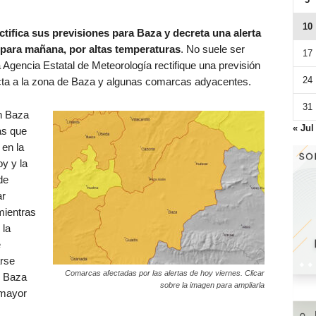
10
tifica sus previsiones para Baza y decreta una alerta
a para mañana, por altas temperaturas
. No suele ser
17
a Agencia Estatal de Meteorología rectifique una previsión
24
ecta a la zona de Baza y algunas comarcas adyacentes.
31
n Baza
« Jul
as que
 en la
y y la
de
ar
mientras
 la
e
rse
Comarcas afectadas por las alertas de hoy viernes. Clicar
e Baza
sobre la imagen para ampliarla
 mayor