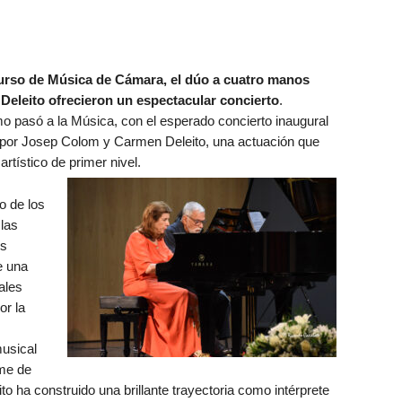
curso de Música de Cámara, el dúo a cuatro manos
eleito ofrecieron un espectacular concierto
.
mo pasó a la Música, con el esperado concierto inaugural
o por Josep Colom y Carmen Deleito, una actuación que
rtístico de primer nivel.
 de los
las
es
e una
ales
or la
musical
ime de
to ha construido una brillante trayectoria como intérprete