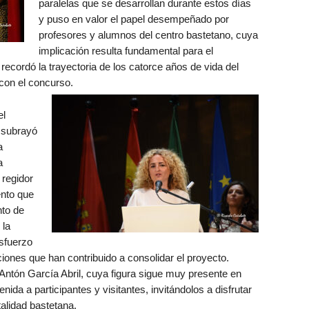
paralelas que se desarrollan durante estos días
y puso en valor el papel desempeñado por
profesores y alumnos del centro bastetano, cuya
implicación resulta fundamental para el
recordó la trayectoria de los catorce años de vida del
con el concurso.
el
 subrayó
a
a
 regidor
ento que
to de
 la
esfuerzo
ciones que han contribuido a consolidar el proyecto.
Antón García Abril, cuya figura sigue muy presente en
nida a participantes y visitantes, invitándolos a disfrutar
talidad bastetana.