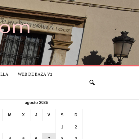
ILLA
WEB DE BAZA V2
agosto 2026
M
X
J
V
S
D
1
2
4
5
6
7
8
9