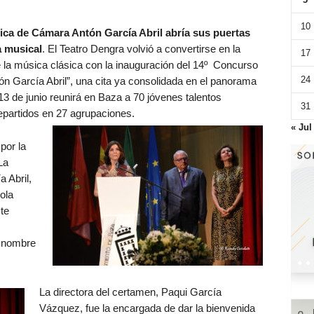
10
ica de Cámara Antón García Abril abría sus puertas
a musical
. El Teatro Dengra volvió a convertirse en la
17
e la música clásica con la inauguración del 14º Concurso
24
n García Abril”, una cita ya consolidada en el panorama
3 de junio reunirá en Baza a 70 jóvenes talentos
31
epartidos en 27 agrupaciones.
« Jul
por la
La
 Abril,
ola
te
a nombre
La directora del certamen, Paqui García
Vázquez, fue la encargada de dar la bienvenida