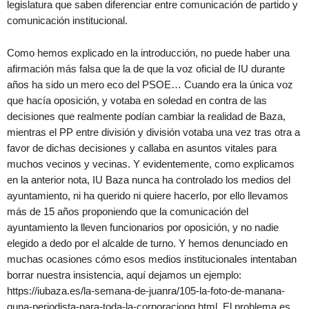
legislatura que saben diferenciar entre comunicación de partido y
comunicación institucional.
Como hemos explicado en la introducción, no puede haber una
afirmación más falsa que la de que la voz oficial de IU durante
años ha sido un mero eco del PSOE… Cuando era la única voz
que hacía oposición, y votaba en soledad en contra de las
decisiones que realmente podían cambiar la realidad de Baza,
mientras el PP entre división y división votaba una vez tras otra a
favor de dichas decisiones y callaba en asuntos vitales para
muchos vecinos y vecinas. Y evidentemente, como explicamos
en la anterior nota, IU Baza nunca ha controlado los medios del
ayuntamiento, ni ha querido ni quiere hacerlo, por ello llevamos
más de 15 años proponiendo que la comunicación del
ayuntamiento la lleven funcionarios por oposición, y no nadie
elegido a dedo por el alcalde de turno. Y hemos denunciado en
muchas ocasiones cómo esos medios institucionales intentaban
borrar nuestra insistencia, aquí dejamos un ejemplo:
https://iubaza.es/la-semana-de-juanra/105-la-foto-de-manana-
quna-periodista-para-toda-la-corporacionq.html. El problema es