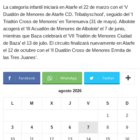
La categoría infantil iniciará en Atarfe el 22 de marzo con el ‘V
Duatlón de Menores de Atarfe CD. Tribabyschool’, seguido del ‘I
Triatlón Cross de Menores’ en Torrenueva (31 de mayo). Albolote
acogerá el ‘III Acuatlón de Menores de Albolote’ el 7 de junio,
mientras que Baza celebrará el ‘VII Triatlón de Menores Ciudad
de Baza’ el 13 de julio. El circuito finalizará nuevamente en Atarfe
el 12 de octubre con el ‘II Duatlón Cross de Menores Ermita de
las Tres Juanes’.
Facebook
WhatsApp
Twitter
agosto 2026
L
M
X
J
V
S
D
1
2
3
4
5
6
7
8
9
10
11
12
13
14
15
16