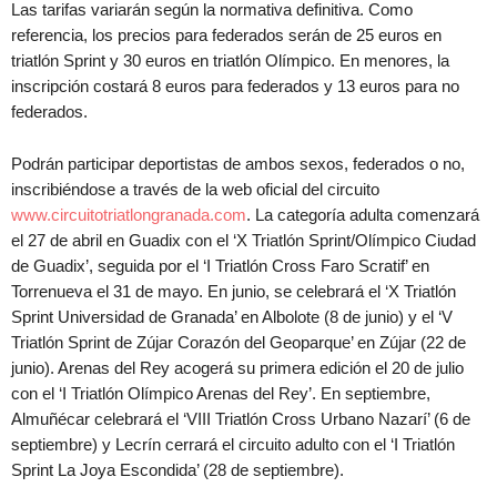
Las tarifas variarán según la normativa definitiva. Como
referencia, los precios para federados serán de 25 euros en
triatlón Sprint y 30 euros en triatlón Olímpico. En menores, la
inscripción costará 8 euros para federados y 13 euros para no
federados.
Podrán participar deportistas de ambos sexos, federados o no,
inscribiéndose a través de la web oficial del circuito
www.circuitotriatlongranada.com
. La categoría adulta comenzará
el 27 de abril en Guadix con el ‘X Triatlón Sprint/Olímpico Ciudad
de Guadix’, seguida por el ‘I Triatlón Cross Faro Scratif’ en
Torrenueva el 31 de mayo. En junio, se celebrará el ‘X Triatlón
Sprint Universidad de Granada’ en Albolote (8 de junio) y el ‘V
Triatlón Sprint de Zújar Corazón del Geoparque’ en Zújar (22 de
junio). Arenas del Rey acogerá su primera edición el 20 de julio
con el ‘I Triatlón Olímpico Arenas del Rey’. En septiembre,
Almuñécar celebrará el ‘VIII Triatlón Cross Urbano Nazarí’ (6 de
septiembre) y Lecrín cerrará el circuito adulto con el ‘I Triatlón
Sprint La Joya Escondida’ (28 de septiembre).