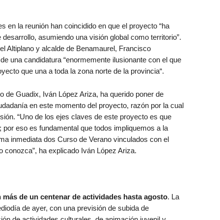
 en la reunión han coincidido en que el proyecto “ha
 desarrollo, asumiendo una visión global como territorio”.
el Altiplano y alcalde de Benamaurel, Francisco
 de una candidatura “enormemente ilusionante con el que
yecto que una a toda la zona norte de la provincia“.
to de Guadix, Iván López Ariza, ha querido poner de
ciudadanía en este momento del proyecto, razón por la cual
sión. “Uno de los ejes claves de este proyecto es que
io; por eso es fundamental que todos impliquemos a la
rma inmediata dos Curso de Verano vinculados con el
o conozca”, ha explicado Iván López Ariza.
n más de un centenar de actividades hasta agosto
. La
diodía de ayer, con una previsión de subida de
n de actividades culturales, de animación juvenil y