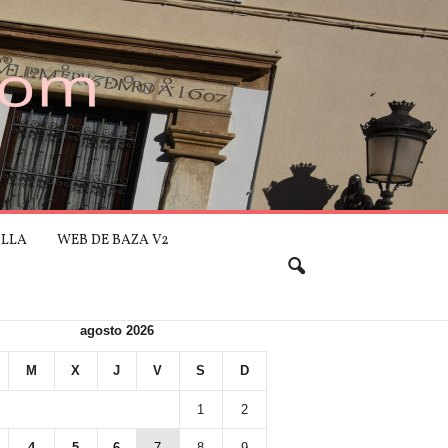
ILLA
WEB DE BAZA V2
agosto 2026
M
X
J
V
S
D
1
2
4
5
6
7
8
9