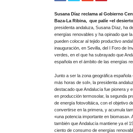
Susana Díaz reclama al Gobierno Centra
Baza-La Ribina, que palíe «el desier
presidenta andaluza, Susana Díaz, ha des
energías renovables y ha opinado que la a
pueden colocar al tejido productivo anda
inauguración, en Sevilla, del I Foro de In
verdes, en el que ha subrayado que Anda
española en el ámbito de las energías r
Junto a ser la zona geográfica española
más horas de sol», la presidenta andalu
destacado que Andalucía fue pionera y es
en producción termosolar, la segunda pr
de energía fotovoltáica, con el objetivo d
convertirse en la primera, y acumula ta
«una potencia importante en biomasa». 
también que Andalucía mantiene ya el 19
ciento de consumo de energías renovabl