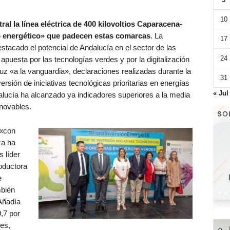
10
l la línea eléctrica de 400 kilovoltios Caparacena-
to energético» que padecen estas comarcas
. La
17
tacado el potencial de Andalucía en el sector de las
24
puesta por las tecnologías verdes y por la digitalización
luz «a la vanguardia», declaraciones realizadas durante la
31
versión de iniciativas tecnológicas prioritarias en energías
« Jul
lucía ha alcanzado ya indicadores superiores a la media
enovables.
 «con
za ha
 líder
oductora
e
mbién
Añadía
,7 por
es,