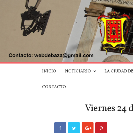
W
INICIO
NOTICIARIO
LA CIUDAD D
e
b
d
CONTACTO
e
B
a
Viernes 24 
z
a