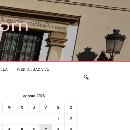
ILLA
WEB DE BAZA V2
agosto 2026
M
X
J
V
S
D
1
2
4
5
6
7
8
9