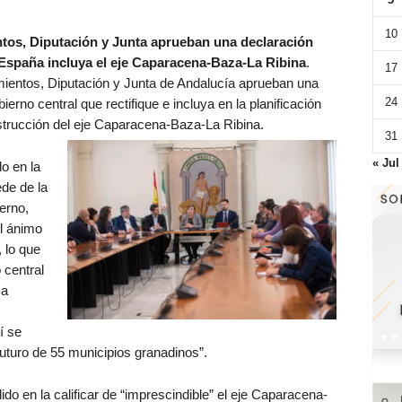
10
tos, Diputación y Junta aprueban una declaración
 España incluya el eje Caparacena-Baza-La Ribina
.
17
mientos, Diputación y Junta de Andalucía aprueban una
24
ierno central que rectifique e incluya en la planificación
nstrucción del eje Caparacena-Baza-La Ribina.
31
« Jul
o en la
de de la
erno,
l ánimo
 lo que
 central
 a
í se
uturo de 55 municipios granadinos”.
do en la calificar de “imprescindible” el eje Caparacena-