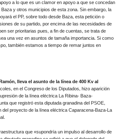
 apoyo a lo que es un clamor en apoyo a que se concedan
a Baza y otros municipios de esta zona. Sin embargo, la
oyará el PP, sobre todo desde Baza, esta petición o
cisiones de su partido, por encima de las necesidades de
 ser prioritarias pues, a fin de cuentas, se trata de
 sea una vez en asuntos de tamaña importancia. Si como
mpo, también estamos a tiempo de remar juntos en
Ramón, lleva el asunto de la línea de 400 Kv al
coles, en el Congreso de los Diputados, hizo aparición
resión de la línea eléctrica La Ribina- Baza-
unta que registró esta diputada granadina del PSOE,
n del proyecto de la línea eléctrica Caparacena-Baza-La
al.
raestructura que «supondría un impulso al desarrollo de
 diputada granadina se refirió a que el delegado del