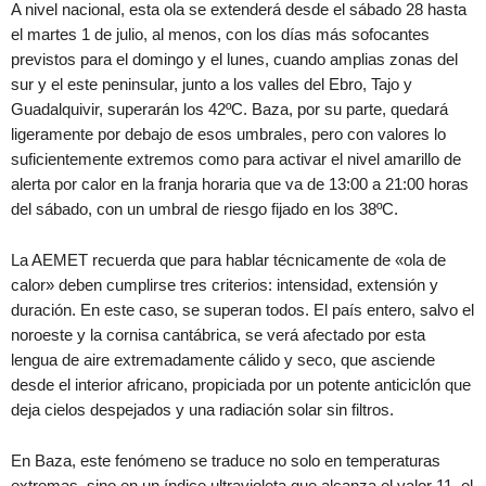
A nivel nacional, esta ola se extenderá desde el sábado 28 hasta
el martes 1 de julio, al menos, con los días más sofocantes
previstos para el domingo y el lunes, cuando amplias zonas del
sur y el este peninsular, junto a los valles del Ebro, Tajo y
Guadalquivir, superarán los 42ºC. Baza, por su parte, quedará
ligeramente por debajo de esos umbrales, pero con valores lo
suficientemente extremos como para activar el nivel amarillo de
alerta por calor en la franja horaria que va de 13:00 a 21:00 horas
del sábado, con un umbral de riesgo fijado en los 38ºC.
La AEMET recuerda que para hablar técnicamente de «ola de
calor» deben cumplirse tres criterios: intensidad, extensión y
duración. En este caso, se superan todos. El país entero, salvo el
noroeste y la cornisa cantábrica, se verá afectado por esta
lengua de aire extremadamente cálido y seco, que asciende
desde el interior africano, propiciada por un potente anticiclón que
deja cielos despejados y una radiación solar sin filtros.
En Baza, este fenómeno se traduce no solo en temperaturas
extremas, sino en un índice ultravioleta que alcanza el valor 11, el