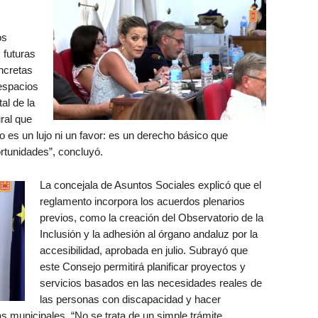
os
 futuras
ncretas
 espacios
al de la
ral que
no es un lujo ni un favor: es un derecho básico que
ortunidades”, concluyó.
La concejala de Asuntos Sociales explicó que el
reglamento incorpora los acuerdos plenarios
previos, como la creación del Observatorio de la
Inclusión y la adhesión al órgano andaluz por la
accesibilidad, aprobada en julio. Subrayó que
este Consejo permitirá planificar proyectos y
servicios basados en las necesidades reales de
las personas con discapacidad y hacer
s municipales. “No se trata de un simple trámite