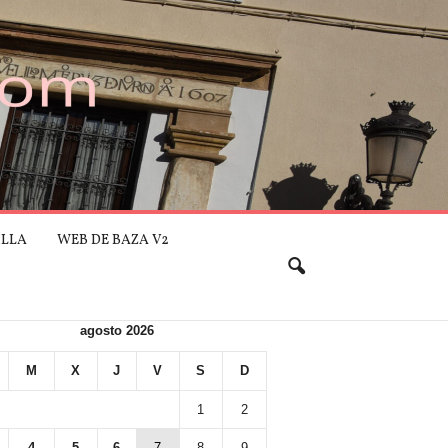
ILLA
WEB DE BAZA V2
agosto 2026
M
X
J
V
S
D
1
2
4
5
6
7
8
9