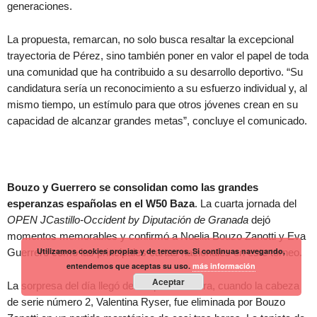
generaciones.
La propuesta, remarcan, no solo busca resaltar la excepcional
trayectoria de Pérez, sino también poner en valor el papel de toda
una comunidad que ha contribuido a su desarrollo deportivo. “Su
candidatura sería un reconocimiento a su esfuerzo individual y, al
mismo tiempo, un estímulo para que otros jóvenes crean en su
capacidad de alcanzar grandes metas”, concluye el comunicado.
Bouzo y Guerrero se consolidan como las grandes
esperanzas españolas en el W50 Baza
. La cuarta jornada del
OPEN JCastillo-Occident by Diputación de Granada
dejó
momentos memorables y confirmó a Noelia Bouzo Zanotti y Eva
Utilizamos cookies propias y de terceros. Si continuas navegando,
Guerrero como las principales cartas nacionales en este torneo.
entendemos que aceptas su uso.
más información
Aceptar
La sorpresa del día llegó desde primera hora, cuando la cabeza
de serie número 2, Valentina Ryser, fue eliminada por Bouzo