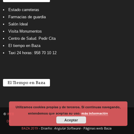
Estado carreteras
Farmacias de guardia
Salón Ideal
Visita Monumentos
Centro de Salud. Pedir Cita
El tiempo en Baza
Taxi 24 horas: 958 70 10 12
El Tiempo en Baza
Utilizamos cookies propias y de terceros. Si continuas navegando,
entendemos que aceptas su uso.
más información
©
WEB
Política de Cookies
Noticiario
Aceptar
DE
BAZA 2019
- Diseño:
Angular Software
-
Páginas web Baza