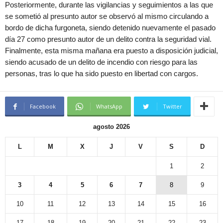
Posteriormente, durante las vigilancias y seguimientos a las que
se sometió al presunto autor se observó al mismo circulando a
bordo de dicha furgoneta, siendo detenido nuevamente el pasado
día 27 como presunto autor de un delito contra la seguridad vial.
Finalmente, esta misma mañana era puesto a disposición judicial,
siendo acusado de un delito de incendio con riesgo para las
personas, tras lo que ha sido puesto en libertad con cargos.
Facebook
WhatsApp
Twitter
agosto 2026
L
M
X
J
V
S
D
1
2
3
4
5
6
7
8
9
10
11
12
13
14
15
16
17
18
19
20
21
22
23