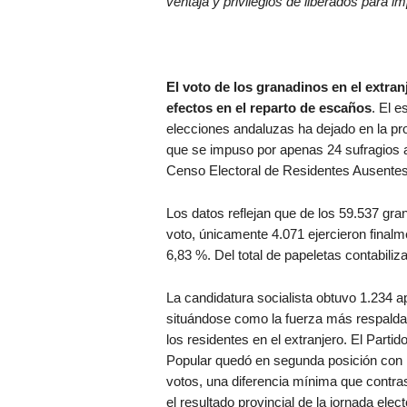
ventaja y privilegios de liberados para imp
El voto de los granadinos en el extra
efectos en el reparto de escaños
. El e
elecciones andaluzas ha dejado en la pr
que se impuso por apenas 24 sufragios al 
Censo Electoral de Residentes Ausente
Los datos reflejan que de los 59.537 gra
voto, únicamente 4.071 ejercieron finalm
6,83 %. Del total de papeletas contabiliz
La candidatura socialista obtuvo 1.234 a
situándose como la fuerza más respalda
los residentes en el extranjero. El Partid
Popular quedó en segunda posición con 
votos, una diferencia mínima que contra
el resultado provincial de la jornada elect