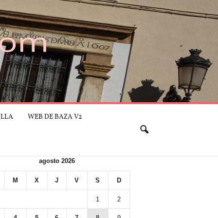
ILLA
WEB DE BAZA V2
agosto 2026
M
X
J
V
S
D
1
2
4
5
6
7
8
9