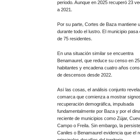
periodo. Aunque en 2025 recuperó 23 veci
a 2021.
Por su parte, Cortes de Baza mantiene 
durante todo el lustro. El municipio pas
de 75 residentes.
En una situación similar se encuentra
Benamaurel, que reduce su censo en 25
habitantes y encadena cuatro años cons
de descensos desde 2022.
Así las cosas, el análisis conjunto revel
comarca que comienza a mostrar signo
recuperación demográfica, impulsada
fundamentalmente por Baza y por el di
reciente de municipios como Zújar, Cuev
Campo o Freila. Sin embargo, la persist
Caniles o Benamaurel evidencia que el re
principales desafíos del territorio.