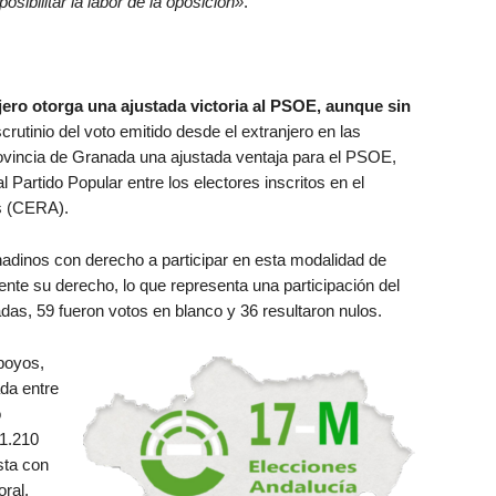
osibilitar la labor de la oposición
»
.
njero otorga una ajustada victoria al PSOE, aunque sin
scrutinio del voto emitido desde el extranjero en las
ovincia de Granada una ajustada ventaja para el PSOE,
Partido Popular entre los electores inscritos en el
s (CERA).
nadinos con derecho a participar en esta modalidad de
ente su derecho, lo que representa una participación del
adas, 59 fueron votos en blanco y 36 resultaron nulos.
poyos,
da entre
o
1.210
sta con
oral,