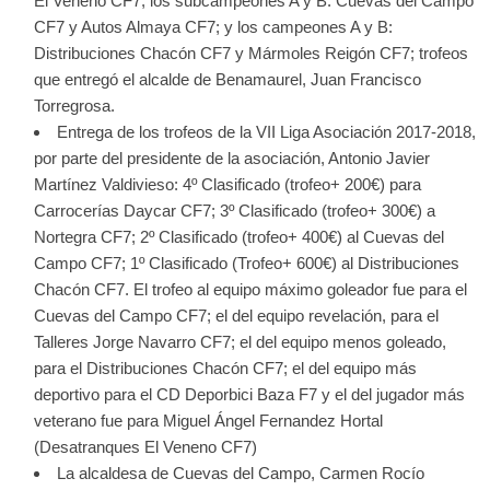
El Veneno CF7; los subcampeones A y B: Cuevas del Campo
CF7 y Autos Almaya CF7; y los campeones A y B:
Distribuciones Chacón CF7 y Mármoles Reigón CF7; trofeos
que entregó el alcalde de Benamaurel, Juan Francisco
Torregrosa.
Entrega de los trofeos de la VII Liga Asociación 2017-2018,
por parte del presidente de la asociación, Antonio Javier
Martínez Valdivieso: 4º Clasificado (trofeo+ 200€) para
Carrocerías Daycar CF7; 3º Clasificado (trofeo+ 300€) a
Nortegra CF7; 2º Clasificado (trofeo+ 400€) al Cuevas del
Campo CF7; 1º Clasificado (Trofeo+ 600€) al Distribuciones
Chacón CF7. El trofeo al equipo máximo goleador fue para el
Cuevas del Campo CF7; el del equipo revelación, para el
Talleres Jorge Navarro CF7; el del equipo menos goleado,
para el Distribuciones Chacón CF7; el del equipo más
deportivo para el CD Deporbici Baza F7 y el del jugador más
veterano fue para Miguel Ángel Fernandez Hortal
(Desatranques El Veneno CF7)
La alcaldesa de Cuevas del Campo, Carmen Rocío