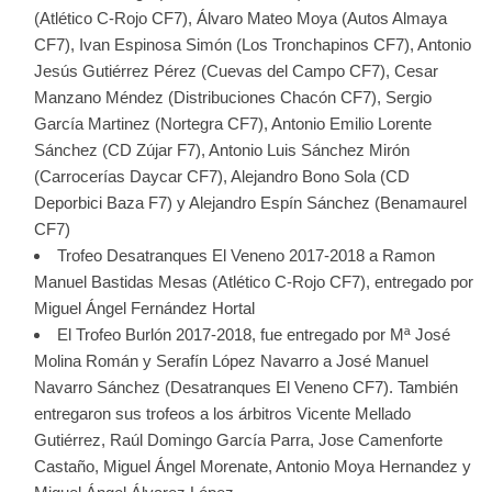
(Atlético C-Rojo CF7), Álvaro Mateo Moya (Autos Almaya
CF7), Ivan Espinosa Simón (Los Tronchapinos CF7), Antonio
Jesús Gutiérrez Pérez (Cuevas del Campo CF7), Cesar
Manzano Méndez (Distribuciones Chacón CF7), Sergio
García Martinez (Nortegra CF7), Antonio Emilio Lorente
Sánchez (CD Zújar F7), Antonio Luis Sánchez Mirón
(Carrocerías Daycar CF7), Alejandro Bono Sola (CD
Deporbici Baza F7) y Alejandro Espín Sánchez (Benamaurel
CF7)
Trofeo Desatranques El Veneno 2017-2018 a Ramon
Manuel Bastidas Mesas (Atlético C-Rojo CF7), entregado por
Miguel Ángel Fernández Hortal
El Trofeo Burlón 2017-2018, fue entregado por Mª José
Molina Román y Serafín López Navarro a José Manuel
Navarro Sánchez (Desatranques El Veneno CF7). También
entregaron sus trofeos a los árbitros Vicente Mellado
Gutiérrez, Raúl Domingo García Parra, Jose Camenforte
Castaño, Miguel Ángel Morenate, Antonio Moya Hernandez y