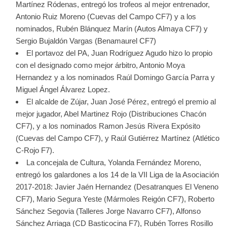
Martínez Ródenas, entregó los trofeos al mejor entrenador,
Antonio Ruiz Moreno (Cuevas del Campo CF7) y a los
nominados, Rubén Blánquez Marín (Autos Almaya CF7) y
Sergio Bujaldón Vargas (Benamaurel CF7)
El portavoz del PA, Juan Rodríguez Agudo hizo lo propio
con el designado como mejor árbitro, Antonio Moya
Hernandez y a los nominados Raúl Domingo García Parra y
Miguel Ángel Álvarez Lopez.
El alcalde de Zújar, Juan José Pérez, entregó el premio al
mejor jugador, Abel Martinez Rojo (Distribuciones Chacón
CF7), y a los nominados Ramon Jesús Rivera Expósito
(Cuevas del Campo CF7), y Raúl Gutiérrez Martínez (Atlético
C-Rojo F7).
La concejala de Cultura, Yolanda Fernández Moreno,
entregó los galardones a los 14 de la VII Liga de la Asociación
2017-2018: Javier Jaén Hernandez (Desatranques El Veneno
CF7), Mario Segura Yeste (Mármoles Reigón CF7), Roberto
Sánchez Segovia (Talleres Jorge Navarro CF7), Alfonso
Sánchez Arriaga (CD Basticocina F7), Rubén Torres Rosillo