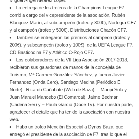
Miguel Ángel Álvarez López
La entrega de los trofeos de la Champions League F7
corrió a cargo del vicepresidente de la asociación, Rubén
Blánquez Marín, al subcampeón (trofeo y 300€), Nortegra CF7
y al campeón (trofeo y 500€), Distribuciones Chacón CF7.
También se entregaron los premios al campeón (trofeo y
200€), y subcampeón (trofeo y 100€), de la UEFA League F7,
CD Basticocina F7 y Atlético C-Rojo CF7.
Los colaboradores de la VII Liga Asociación 2017-2018,
recibieron sus galardones de manos de la concejala de
Turismo, Mª Carmen González Sánchez, y fueron Javier
Fernandez (Onda Cero), Santiago Medina (Periódico El
Norte), Ricardo Cañabate (Web de Baza), – Maripi Sola y
Juan Manuel Mancebo (El Comarcal), Jaime Bedmar
(Cadena Ser) y – Paula García (Doce Tv). Por nuestra parte,
agradecer el detalle que ha tenido la asociación con nuestra
web.
Hubo un trofeo Mención Especial a Dynos Baza, que
entregó el presidente de la asociación de F7, tras lo que el