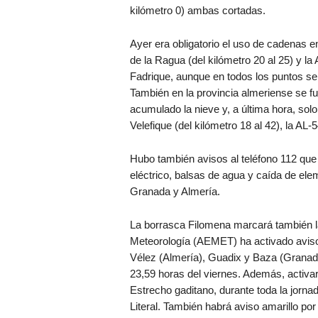
kilómetro 0) ambas cortadas.
Ayer era obligatorio el uso de cadenas en
de la Ragua (del kilómetro 20 al 25) y la
Fadrique, aunque en todos los puntos se 
También en la provincia almeriense se f
acumulado la nieve y, a última hora, sol
Velefique (del kilómetro 18 al 42), la A
Hubo también avisos al teléfono 112 que 
eléctrico, balsas de agua y caída de ele
Granada y Almería.
La borrasca Filomena marcará también la
Meteorología (AEMET) ha activado avisos
Vélez (Almería), Guadix y Baza (Granada
23,59 horas del viernes. Además, activará
Estrecho gaditano, durante toda la jorna
Literal. También habrá aviso amarillo po