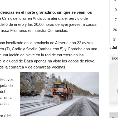
10
dencias en el norte granadino, sin que se vean los
de 63 incidencias en Andalucía atendía el Servicio de
17
del 6 de enero y las 20.00 horas de ayer jueves, a causa
24
borrasca Filomena, en nuestra Comunidad.
31
an localizado en la provincia de Almería con 22 avisos,
« Jul
én (7), Cádiz y Sevilla (ambas con 5) y Córdoba con una
cumulación de nieve en la red de carretera en las
 la ciudad de Baza apenas ha visto los copos de nieve,
s de la comarca y de comarcas vecinas.
efectivos
jería de
del
al de la
tadas
ar (del