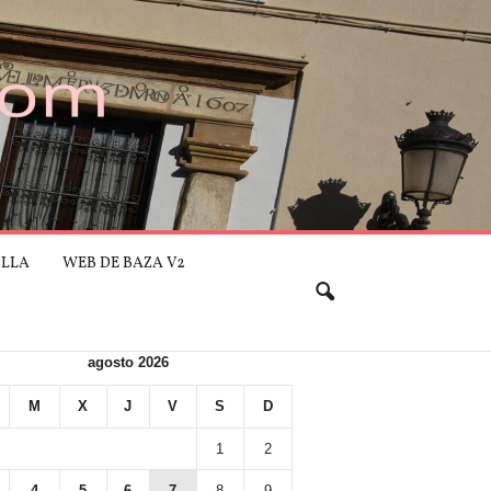
ILLA
WEB DE BAZA V2
agosto 2026
M
X
J
V
S
D
1
2
4
5
6
7
8
9