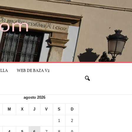
ILLA
WEB DE BAZA V2
agosto 2026
M
X
J
V
S
D
1
2
4
5
6
7
8
9