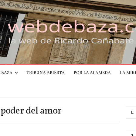
E BAZA
TRIBUNA ABIERTA
POR LA ALAMEDA
LA MIR
l poder del amor
L
3