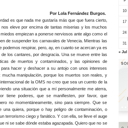
10
Por Lola Fernández Burgos.
verdad es que nada me gustaría más que que fuera cierto,
17
y nos eleve por encima de tantas miserias y los muchos
24
miedos empiezan a ponerse nerviosos ante algo como el
ben de suspender los carnavales de Venecia. Mientras las
31
e podemos respirar, pero, ay, en cuanto se acercan ya es
« Jul
r de los cantares, por desgracia. Una se mueve entre las
ticas de muertos y contaminados, y las opiniones de
 para hacer y deshacer a su antojo con unos intereses
z mucha manipulación, porque los muertos son reales, y
 internacional de la OMS no creo que sea un cuento de la
viendo una situación que a mí personalmente me aterra,
or tiene poderes, que se manifiesten, por favor, que
 pero no momentáneamente, sino para siempre. Que se
nde una quiera, porque o hay peligro de contaminación, o
un terrorismo ciego y fanático. Y con ella, se lleve el auge
 que ni se sabe dónde estaba agazapada. Quiero que no se