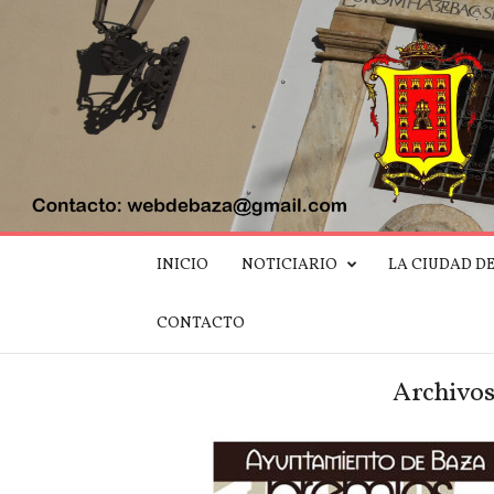
W
INICIO
NOTICIARIO
LA CIUDAD D
e
b
d
CONTACTO
e
B
a
Archivos
z
a