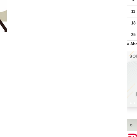
11
18
25
« Abr