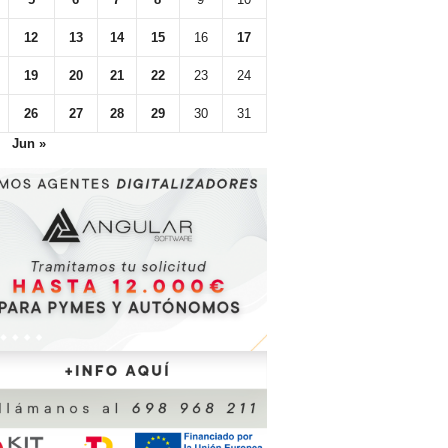
12
13
14
15
16
17
19
20
21
22
23
24
26
27
28
29
30
31
Jun »