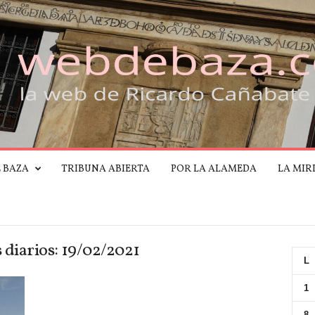
E BAZA
TRIBUNA ABIERTA
POR LA ALAMEDA
LA MIR
 diarios: 19/02/2021
L
1
8