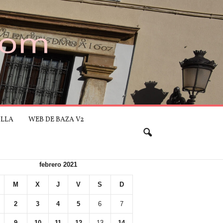
ILLA
WEB DE BAZA V2
febrero 2021
M
X
J
V
S
D
2
3
4
5
6
7
9
10
11
12
13
14