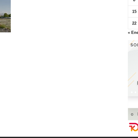
15
22
« En