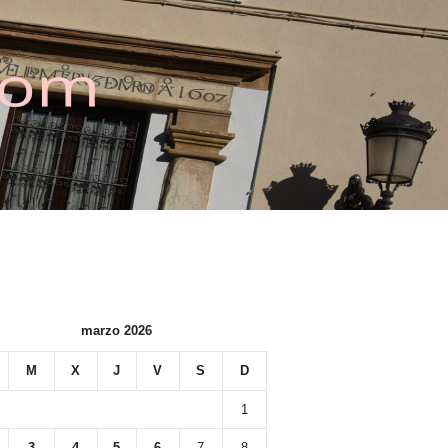
marzo 2026
M
X
J
V
S
D
1
3
4
5
6
7
8