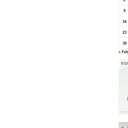
9
16
23
30
« Fe