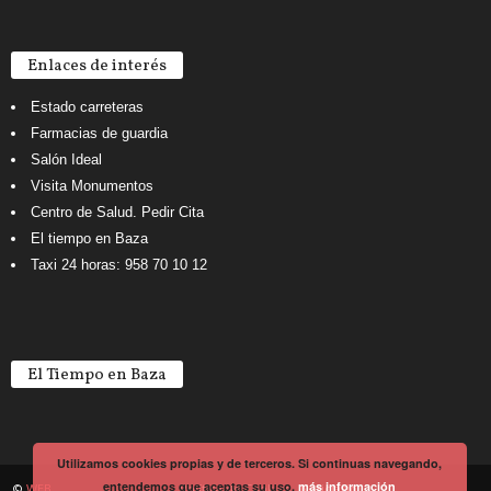
Enlaces de interés
Estado carreteras
Farmacias de guardia
Salón Ideal
Visita Monumentos
Centro de Salud. Pedir Cita
El tiempo en Baza
Taxi 24 horas: 958 70 10 12
El Tiempo en Baza
Utilizamos cookies propias y de terceros. Si continuas navegando,
entendemos que aceptas su uso.
más información
©
WEB
Política de Cookies
Noticiario