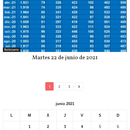
Noticiario
Martes 22 de junio de 2021
1
2
3
junio 2021
L
M
X
J
V
S
D
1
2
3
4
5
6