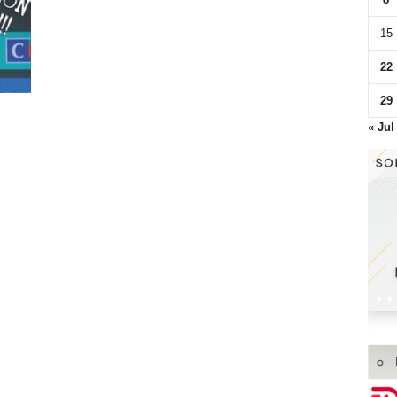
15
22
29
« Jul