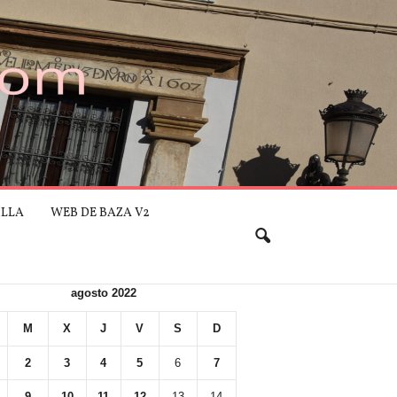
ILLA
WEB DE BAZA V2
agosto 2022
M
X
J
V
S
D
2
3
4
5
6
7
9
10
11
12
13
14