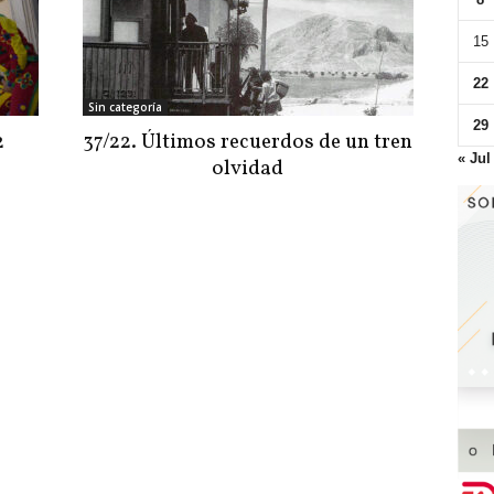
15
22
Sin categoría
29
2
37/22. Últimos recuerdos de un tren
« Jul
olvidad