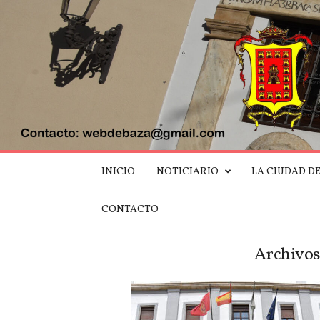
W
INICIO
NOTICIARIO
LA CIUDAD D
e
b
d
CONTACTO
e
B
a
Archivos
z
a