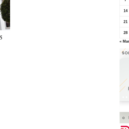
14
21
28
5
« Ma