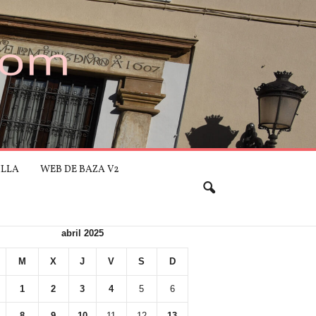
ILLA
WEB DE BAZA V2
abril 2025
M
X
J
V
S
D
1
2
3
4
5
6
8
9
10
11
12
13