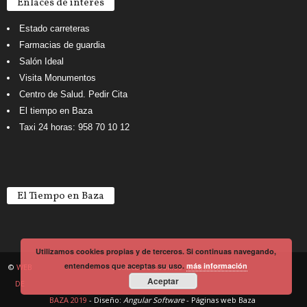
Enlaces de interés
Estado carreteras
Farmacias de guardia
Salón Ideal
Visita Monumentos
Centro de Salud. Pedir Cita
El tiempo en Baza
Taxi 24 horas: 958 70 10 12
El Tiempo en Baza
Utilizamos cookies propias y de terceros. Si continuas navegando,
entendemos que aceptas su uso.
más información
©
WEB
Política de Cookies
Noticiario
Aceptar
DE
BAZA 2019
- Diseño:
Angular Software
-
Páginas web Baza