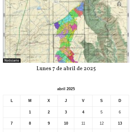
Noticiario
Lunes 7 de abril de 2025
abril 2025
L
M
X
J
V
S
D
1
2
3
4
5
6
7
8
9
10
11
12
13