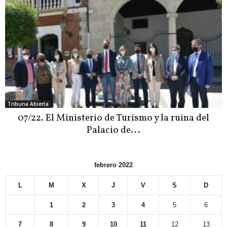
Tribuna Abierta
07/22. El Ministerio de Turismo y la ruina del
Palacio de...
febrero 2022
L
M
X
J
V
S
D
1
2
3
4
5
6
7
8
9
10
11
12
13