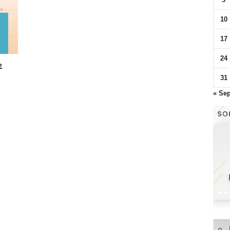
10
17
24
2
31
« Se