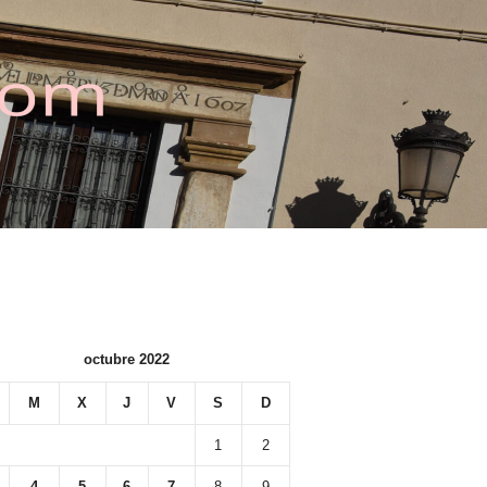
octubre 2022
M
X
J
V
S
D
1
2
4
5
6
7
8
9