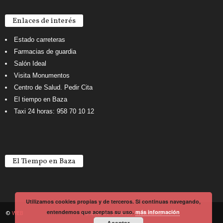
Enlaces de interés
Estado carreteras
Farmacias de guardia
Salón Ideal
Visita Monumentos
Centro de Salud. Pedir Cita
El tiempo en Baza
Taxi 24 horas: 958 70 10 12
El Tiempo en Baza
Utilizamos cookies propias y de terceros. Si continuas navegando,
entendemos que aceptas su uso.
más información
©
WEB
Política de Cookies
Noticiario