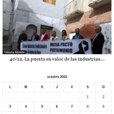
Tribuna Abierta
40/22. La puesta en valor de las industrias…
octubre 2022
L
M
X
J
V
S
D
1
2
3
4
5
6
7
8
9