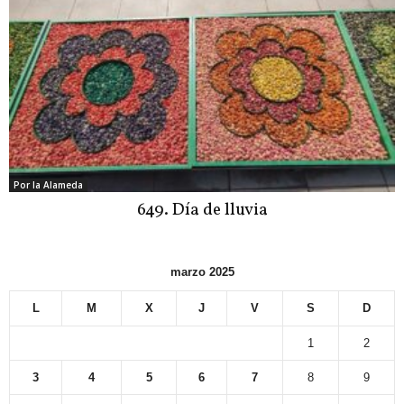
Por la Alameda
649. Día de lluvia
marzo 2025
L
M
X
J
V
S
D
1
2
3
4
5
6
7
8
9