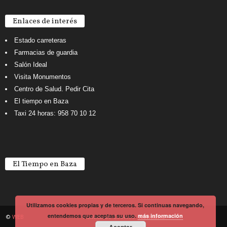
Enlaces de interés
Estado carreteras
Farmacias de guardia
Salón Ideal
Visita Monumentos
Centro de Salud. Pedir Cita
El tiempo en Baza
Taxi 24 horas: 958 70 10 12
El Tiempo en Baza
Utilizamos cookies propias y de terceros. Si continuas navegando,
entendemos que aceptas su uso.
más información
©
WEB
Política de Cookies
Noticiario