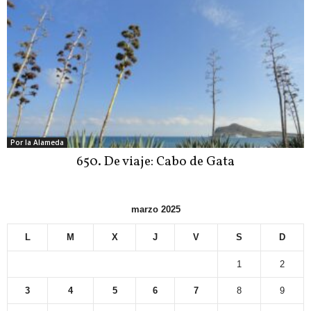
Por la Alameda
650. De viaje: Cabo de Gata
marzo 2025
L
M
X
J
V
S
D
1
2
3
4
5
6
7
8
9