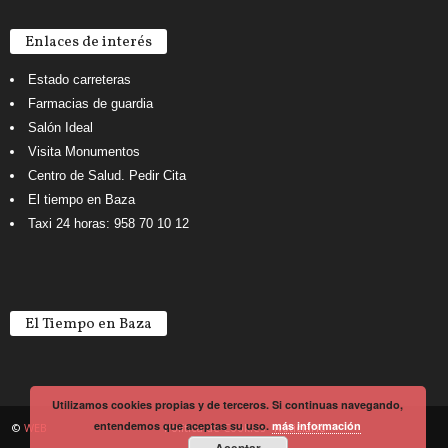
Enlaces de interés
Estado carreteras
Farmacias de guardia
Salón Ideal
Visita Monumentos
Centro de Salud. Pedir Cita
El tiempo en Baza
Taxi 24 horas: 958 70 10 12
El Tiempo en Baza
Utilizamos cookies propias y de terceros. Si continuas navegando,
entendemos que aceptas su uso.
más información
©
WEB
Política de Cookies
Noticiario