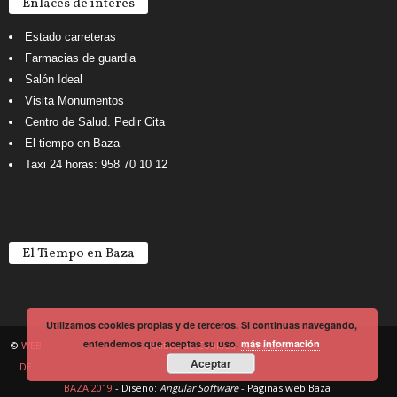
Enlaces de interés
Estado carreteras
Farmacias de guardia
Salón Ideal
Visita Monumentos
Centro de Salud. Pedir Cita
El tiempo en Baza
Taxi 24 horas: 958 70 10 12
El Tiempo en Baza
Utilizamos cookies propias y de terceros. Si continuas navegando,
entendemos que aceptas su uso.
más información
©
WEB
Política de Cookies
Noticiario
Aceptar
DE
BAZA 2019
- Diseño:
Angular Software
-
Páginas web Baza