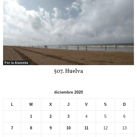
Por la Alameda
507. Huelva
diciembre 2020
L
M
X
J
V
S
D
1
2
3
4
5
6
7
8
9
10
11
12
13