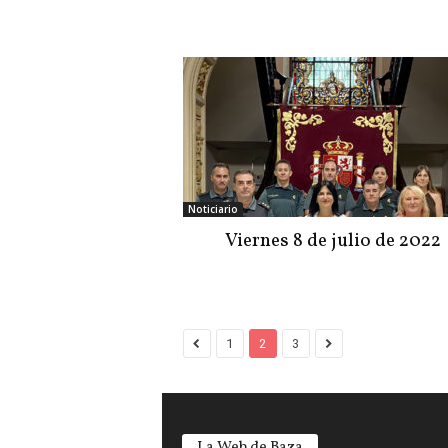
Noticiario
Viernes 8 de julio de 2022
1
2
3
La Web de Baza