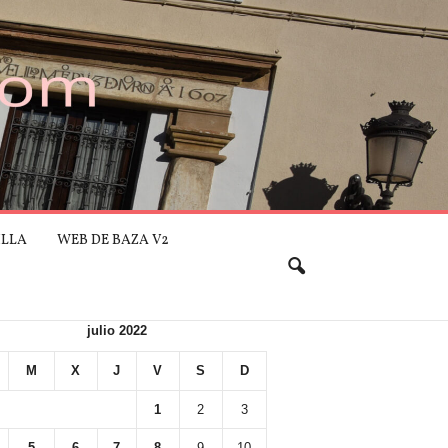
ILLA
WEB DE BAZA V2
julio 2022
M
X
J
V
S
D
1
2
3
5
6
7
8
9
10